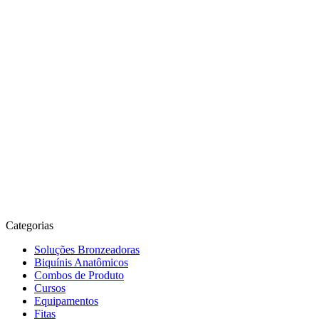
Categorias
Soluções Bronzeadoras
Biquínis Anatômicos
Combos de Produto
Cursos
Equipamentos
Fitas