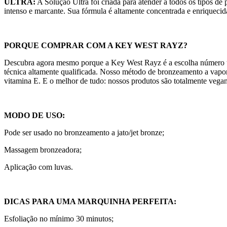
ULTRA:
A Solução Ultra foi criada para atender a todos os tipos d
intenso e marcante. Sua fórmula é altamente concentrada e enriquecida
PORQUE COMPRAR COM A KEY WEST RAYZ?
Descubra agora mesmo porque a Key West Rayz é a escolha número u
técnica altamente qualificada. Nosso método de bronzeamento a vapori
vitamina E. E o melhor de tudo: nossos produtos são totalmente vega
MODO DE USO:
Pode ser usado no bronzeamento a jato/jet bronze;
Massagem bronzeadora;
Aplicação com luvas.
DICAS PARA UMA MARQUINHA PERFEITA:
Esfoliação no mínimo 30 minutos;