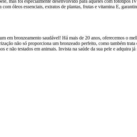
e pele, mas foi especialmente desenvolvido para aqueles com fototipos
 com óleos essenciais, extratos de plantas, frutas e vitamina E, garant
m em bronzeamento saudável! Há mais de 20 anos, oferecemos o melh
zação não só proporciona um bronzeado perfeito, como também trata e h
nos e não testados em animais. Invista na saúde da sua pele e adquira