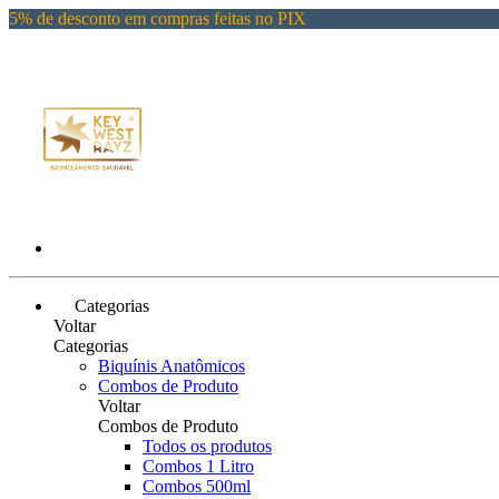
5% de desconto em compras feitas no PIX
Categorias
Voltar
Categorias
Biquínis Anatômicos
Combos de Produto
Voltar
Combos de Produto
Todos os produtos
Combos 1 Litro
Combos 500ml