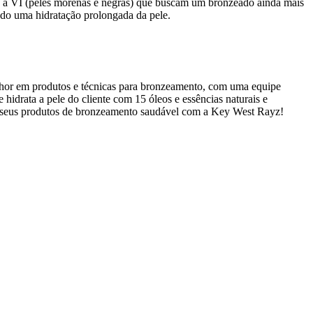
 IV a VI (peles morenas e negras) que buscam um bronzeado ainda mais
indo uma hidratação prolongada da pele.
or em produtos e técnicas para bronzeamento, com uma equipe
idrata a pele do cliente com 15 óleos e essências naturais e
 já seus produtos de bronzeamento saudável com a Key West Rayz!