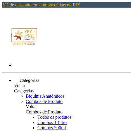
5% de desconto em compras feitas no PIX
Categorias
Voltar
Categorias
Biquínis Anatômicos
Combos de Produto
Voltar
Combos de Produto
Todos os produtos
Combos 1 Litro
Combos 500ml